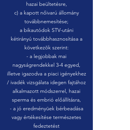
hazai beültetésre,
c) a kapott n
ő
ivarú állomány
továbbnemesítése;
a bikautódok STV-utáni
kétirányú továbbhasznosítása a
következõk szerint:​
- a legjobbak mai
nagyságrendekkel 3-4 egyed,
illetve igazodva a piaci igényekhez
/ ivadék vizsgálata idegen fajtához
alkalmazott módszerrel, hazai
sperma és embrió el
ő
állításra,
- a jó eredményūek bérbeadása
vagy értékesítése természetes
fedeztetést