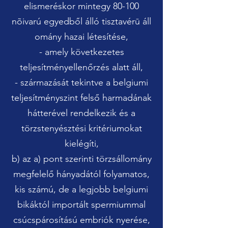
elismeréskor mintegy 80-100
nõivarú egyedb
ő
l álló tisztavérū áll
omány hazai létesítése,
- amely következetes
teljesítményellen
ő
rzés alatt áll,
- származását tekintve a belgiumi
teljesítményszint fels
ő
harmadának
hátterével rendelkezik és a
törzstenyésztési kritériumokat
kielégíti,
b) az a) pont szerinti törzsállomány
megfelel
ő
hányadától folyamatos,
kis számú, de a legjobb belgiumi
bikáktól importált spermiummal
csúcspárosítású embriók nyerése,