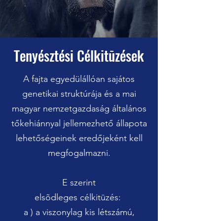
Tenyésztési Célkitūzések
A fajta egyedülállóan sajátos
genetikai struktúrája és a mai
magyar nemzetgazdaság általános
t
ő
kehiánnyal jellemezhet
ő
állapota
lehet
ő
ségeinek ered
ő
jeként kell
megfogalmazni.
E szerint
elsõdleges célkitūzés:
a ) a viszonylag kis létszámú,