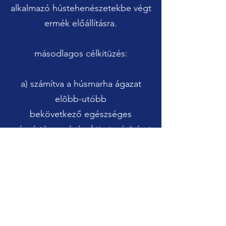
alkalmazó hústehenészetekbe végt
ermék el
ő
állításra.
másodlagos célkitūzés:
a) számítva a húsmarha ágazat
elõbb-utóbb
bekövetkez
ő
egészséges
arányú térnyerésével tisztavérū árut
ermel
ő
állomány alapjainak
megteremtese,
b) középtávú lehet
ő
ségként az
egykori kelet európai országokban
a szaporítóanyag felvev
ő
piac
kialakítása, felkutatása, illetve az