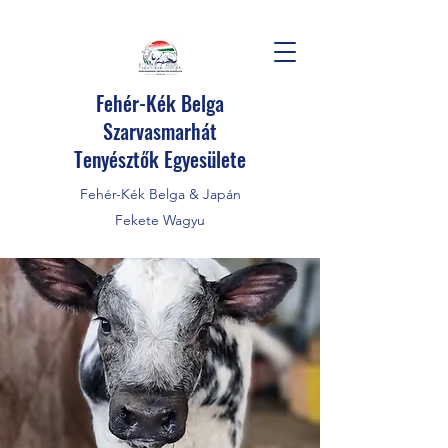
Fehér-Kék Belga
Szarvasmarhát
Tenyésztők Egyesülete
Fehér-Kék Belga & Japán
Fekete Wagyu