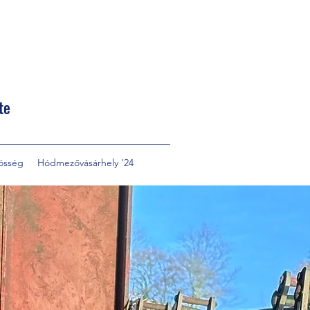
te
össég
Hódmezővásárhely '24