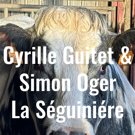
Cyrille Guitet &
Simon Oger
La Séguiniére